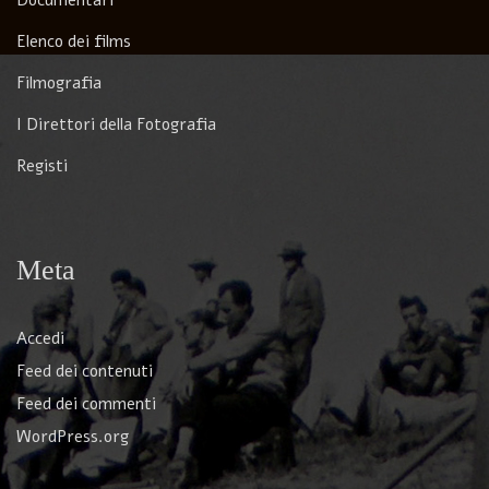
Documentari
Elenco dei films
Filmografia
I Direttori della Fotografia
Registi
Meta
Accedi
Feed dei contenuti
Feed dei commenti
WordPress.org