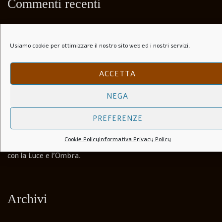
Commenti recenti
Paolo Speranza
su
Il Folle Di Marechiaro (1944)
Usiamo cookie per ottimizzare il nostro sito web ed i nostri servizi.
Salvatore
su
Soli Per Le Strade (1953)
ACCETTA
Carlo agosti
su
I Lupi Attaccano in Branco (Il Vespaio) –
The hornets’ nest – 1969
NEGA
Luca Martera
su
Anchise Brizzi
PREFERENZE
Cookie Policy
Informativa Privacy Policy
Andrea Bernardini
su
Biografia. Come imparai a dipingere
con la Luce e l’Ombra.
Archivi