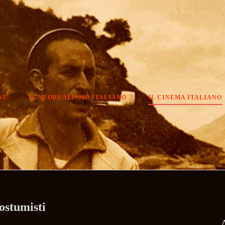
NE
IL NEOREALISMO ITALIANO
IL CINEMA ITALIANO
costumisti
A