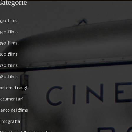
Categorie
930 films
940 films
950 films
960 films
970 films
980 films
ortometraggi
ocumentari
lenco dei films
ilmografia