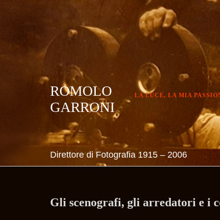
Skip
to
content
ROMOLO
LA LUCE, LA MIA PASSIO
GARRONI
Direttore di Fotografia 1915 – 2006
Gli scenografi, gli arredatori e i 