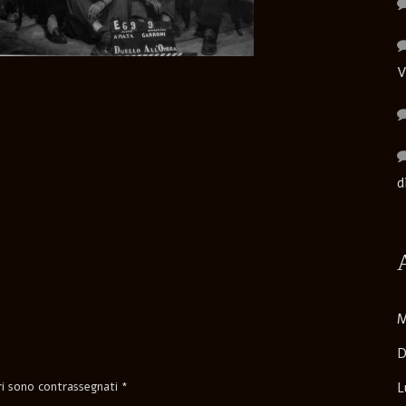
V
d
M
D
ori sono contrassegnati
*
L