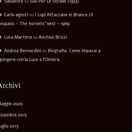
Salvatore
su
Soli Per Le Strade (1953)
Carlo agosti
su
I Lupi Attaccano in Branco (Il
espaio) – The hornets’ nest – 1969
Luca Martera
su
Anchise Brizzi
Andrea Bernardini
su
Biografia. Come imparai a
ipingere con la Luce e l’Ombra.
Archivi
aggio 2020
icembre 2013
uglio 2013