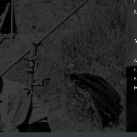
I
R
A
F
F
W