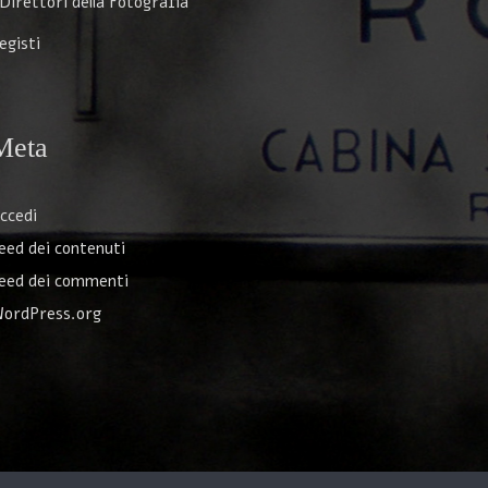
 Direttori della Fotografia
egisti
Meta
ccedi
eed dei contenuti
eed dei commenti
ordPress.org