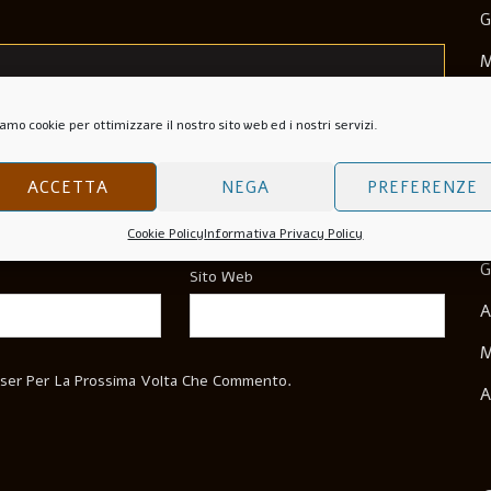
G
M
M
amo cookie per ottimizzare il nostro sito web ed i nostri servizi.
N
O
ACCETTA
NEGA
PREFERENZE
S
Cookie Policy
Informativa Privacy Policy
G
Sito Web
A
M
wser Per La Prossima Volta Che Commento.
A