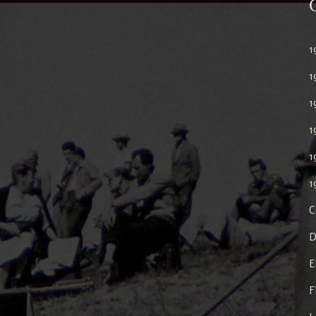
1
1
1
1
1
1
C
D
E
F