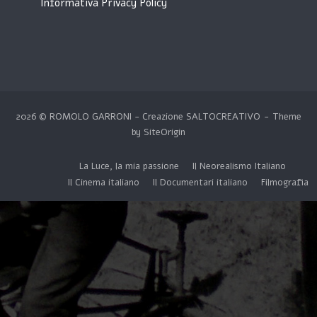
Informativa Privacy Policy
2026 © ROMOLO GARRONI - Creazione
SALTOCREATIVO
Theme
by
SiteOrigin
La Luce, la mia passione
Il Neorealismo Italiano
Il Cinema italiano
Il Documentari italiano
Filmografia