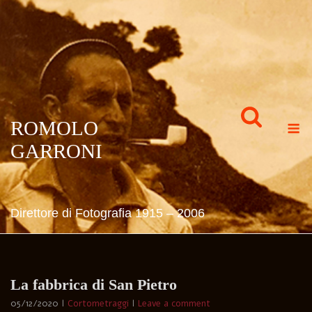
Skip
to
content
M
ROMOLO
GARRONI
Direttore di Fotografia 1915 – 2006
La fabbrica di San Pietro
05/12/2020
Cortometraggi
Leave a comment