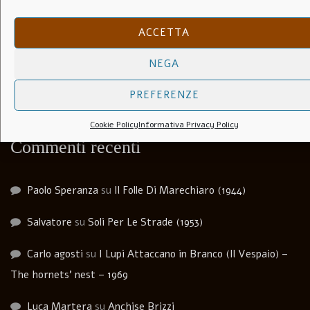
Terra latina
ACCETTA
Tiziano
NEGA
Terra di santi
PREFERENZE
Cookie Policy
Informativa Privacy Policy
Commenti recenti
Paolo Speranza
su
Il Folle Di Marechiaro (1944)
Salvatore
su
Soli Per Le Strade (1953)
Carlo agosti
su
I Lupi Attaccano in Branco (Il Vespaio) –
The hornets’ nest – 1969
Luca Martera
su
Anchise Brizzi