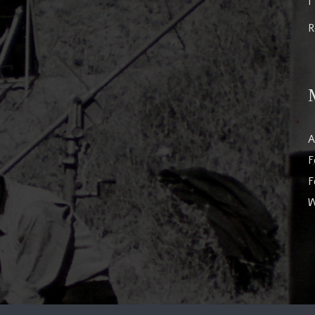
I
R
A
F
F
W