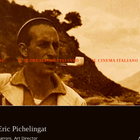
NE
IL NEOREALISMO ITALIANO
IL CINEMA ITALIANO
Eric Pichelingat
A
rroni, Art Director