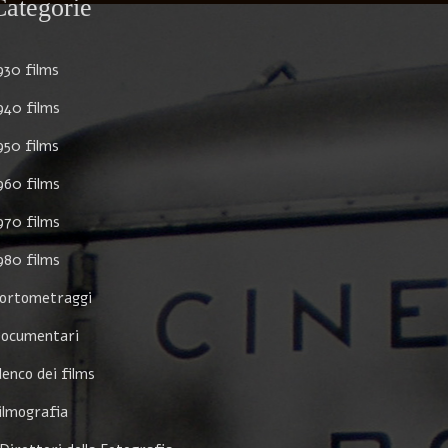
Categorie
930 films
940 films
950 films
960 films
970 films
980 films
ortometraggi
ocumentari
lenco dei films
ilmografia