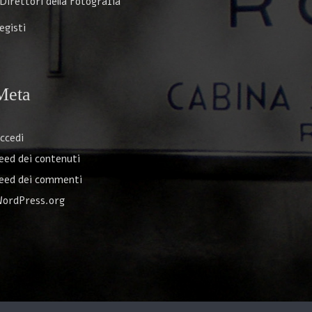
 Direttori della Fotografia
egisti
Meta
ccedi
eed dei contenuti
eed dei commenti
ordPress.org