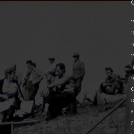
1
1
1
1
1
1
C
D
E
F