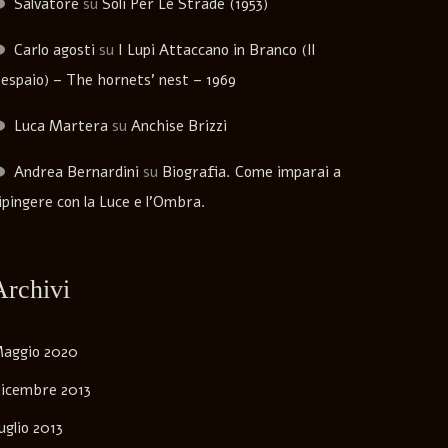
Salvatore
su
Soli Per Le Strade (1953)
Carlo agosti
su
I Lupi Attaccano in Branco (Il
espaio) – The hornets’ nest – 1969
Luca Martera
su
Anchise Brizzi
Andrea Bernardini
su
Biografia. Come imparai a
ipingere con la Luce e l’Ombra.
Archivi
aggio 2020
icembre 2013
uglio 2013