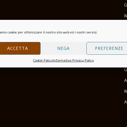
G
M
M
amo cookie per ottimizzare il nostro sito web ed i nostri servizi.
N
O
ACCETTA
NEGA
PREFERENZE
S
Cookie Policy
Informativa Privacy Policy
G
A
M
A