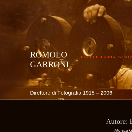
Skip
to
content
ROMOLO
LA LUCE, LA MIA PASSIO
GARRONI
Direttore di Fotografia 1915 – 2006
Autore:
Monica Ga