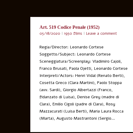
Art. 519 Codice Penale (1952)
05/18/2020
1950 films
Leave a comment
Regia/Director: Leonardo Cortese
Soggetto/Subject: Leonardo Cortese
Sceneggiatura/Screenplay: Vladimiro Cajoli,
Franco Brusati, Paola Ojetti, Leonardo Cortese
Interpreti/Actors: Henri Vidal (Renato Berti),
Cosetta Greco (Clara Martini), Paolo Stoppa
(avv. Sardi), Giorgio Albertazzi (Franco,
fidanzato di Luisa), Denise Grey (madre di
Clara), Emilio Cigoli (padre di Clara), Rosy
Mazzacurati (Luisa Berti), Maria Laura Rocca
(Marta), Augusto Mastrantoni (Sergio...