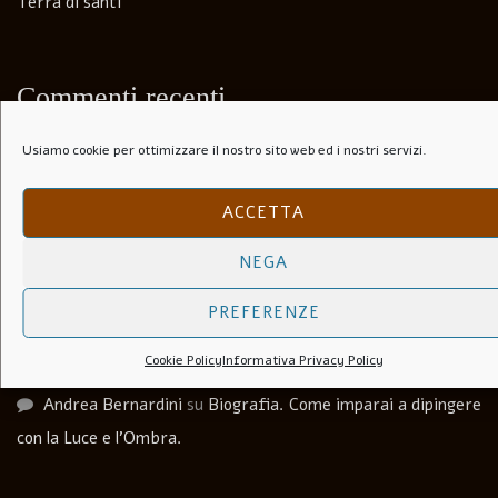
Terra di santi
Commenti recenti
Usiamo cookie per ottimizzare il nostro sito web ed i nostri servizi.
Paolo Speranza
su
Il Folle Di Marechiaro (1944)
ACCETTA
Salvatore
su
Soli Per Le Strade (1953)
NEGA
Carlo agosti
su
I Lupi Attaccano in Branco (Il Vespaio) –
The hornets’ nest – 1969
PREFERENZE
Luca Martera
su
Anchise Brizzi
Cookie Policy
Informativa Privacy Policy
Andrea Bernardini
su
Biografia. Come imparai a dipingere
con la Luce e l’Ombra.