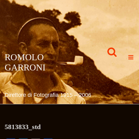
Skip
to
content
M
ROMOLO
GARRONI
Direttore di Fotografia 1915 – 2006
5813833_std