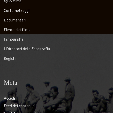
1980 films
Cortometraggi
Documentari
Elenco dei films
Filmografia
I Direttori della Fotografia
Registi
Meta
Accedi
Feed dei contenuti