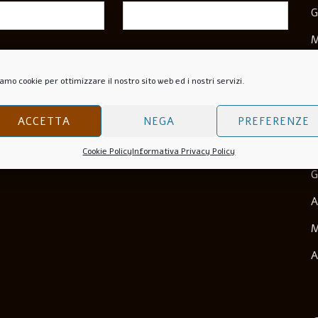
G
M
wser Per La Prossima Volta Che Commento.
M
amo cookie per ottimizzare il nostro sito web ed i nostri servizi.
N
O
ACCETTA
NEGA
PREFERENZE
S
Cookie Policy
Informativa Privacy Policy
G
A
M
A