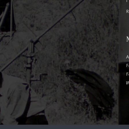
I
R
A
F
F
W