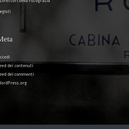
 Direttori della Fotografia
egisti
Meta
ccedi
eed dei contenuti
eed dei commenti
ordPress.org