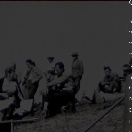
1
1
1
1
1
1
C
D
E
F