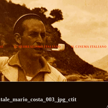
NE
IL NEOREALISMO ITALIANO
IL CINEMA ITALIANO
itale_mario_costa_003_jpg_ctit
A