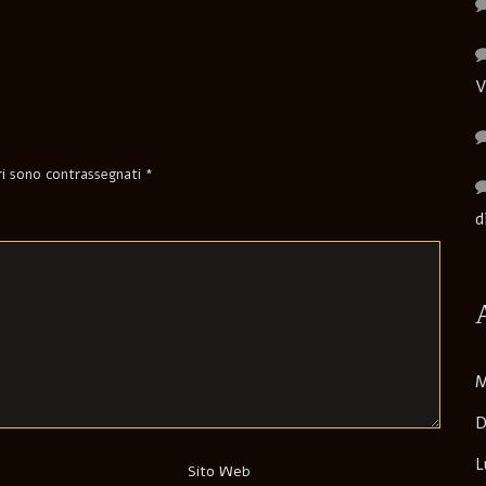
V
ori sono contrassegnati
*
d
M
D
L
Sito Web