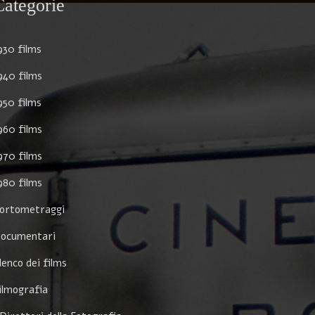
Categorie
930 films
940 films
950 films
960 films
970 films
980 films
ortometraggi
ocumentari
lenco dei films
ilmografia