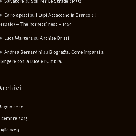
Salvatore
su
Soli Per Le Strade (1953)
Carlo agosti
su
I Lupi Attaccano in Branco (Il
espaio) – The hornets’ nest – 1969
Luca Martera
su
Anchise Brizzi
Andrea Bernardini
su
Biografia. Come imparai a
ipingere con la Luce e l’Ombra.
Archivi
aggio 2020
icembre 2013
uglio 2013