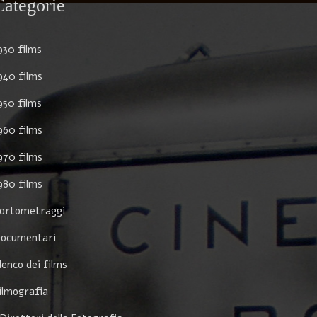
Categorie
930 films
940 films
950 films
960 films
970 films
980 films
ortometraggi
ocumentari
lenco dei films
ilmografia