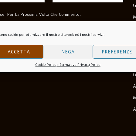
G
wser Per La Prossima Volta Che Commento.
M
M
amo cookie per ottimizzare il nostro sito web ed i nostri servizi.
N
O
ACCETTA
NEGA
PREFERENZE
S
Cookie Policy
Informativa Privacy Policy
G
A
M
A