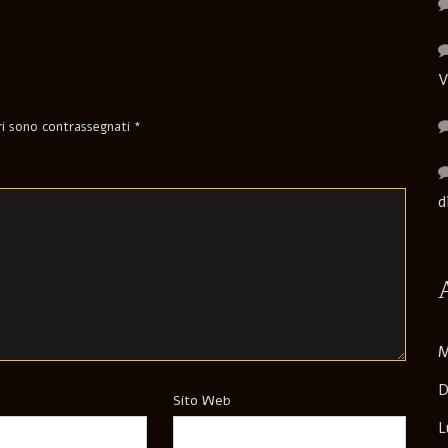
V
ori sono contrassegnati
*
d
M
D
Sito Web
L