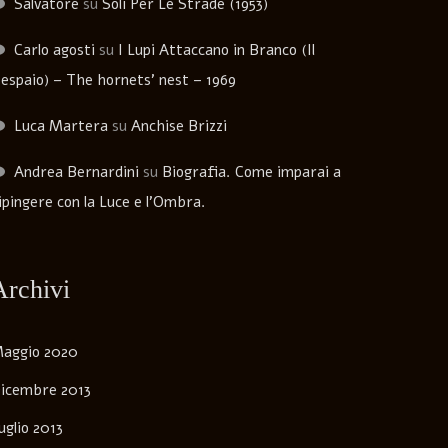
Salvatore
su
Soli Per Le Strade (1953)
Carlo agosti
su
I Lupi Attaccano in Branco (Il
espaio) – The hornets’ nest – 1969
Luca Martera
su
Anchise Brizzi
Andrea Bernardini
su
Biografia. Come imparai a
ipingere con la Luce e l’Ombra.
Archivi
aggio 2020
icembre 2013
uglio 2013