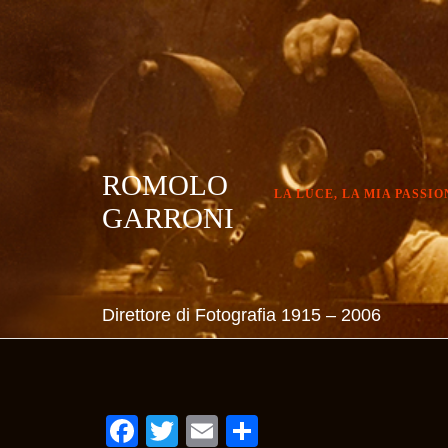
Skip
to
content
ROMOLO
LA LUCE, LA MIA PASSIO
GARRONI
Direttore di Fotografia 1915 – 2006
Facebook
Twitter
Email
Condividi