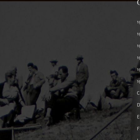
1
1
1
1
1
1
C
D
E
F