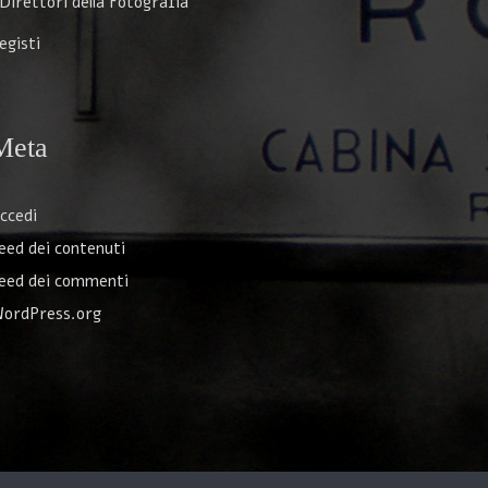
 Direttori della Fotografia
egisti
Meta
ccedi
eed dei contenuti
eed dei commenti
ordPress.org