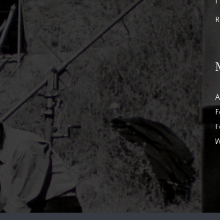
I
R
A
F
F
W