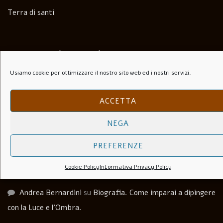
Terra di santi
Commenti recenti
Usiamo cookie per ottimizzare il nostro sito web ed i nostri servizi.
Paolo Speranza
su
Il Folle Di Marechiaro (1944)
ACCETTA
Salvatore
su
Soli Per Le Strade (1953)
NEGA
Carlo agosti
su
I Lupi Attaccano in Branco (Il Vespaio) –
PREFERENZE
The hornets’ nest – 1969
Cookie Policy
Informativa Privacy Policy
Luca Martera
su
Anchise Brizzi
Andrea Bernardini
su
Biografia. Come imparai a dipingere
con la Luce e l’Ombra.