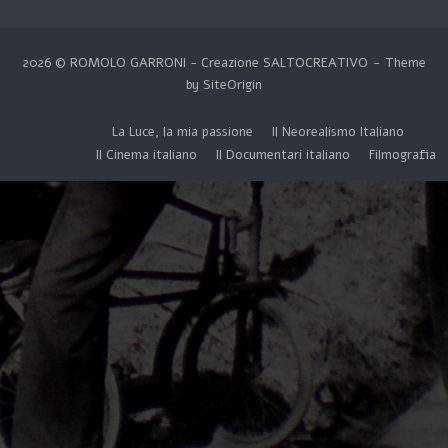
2026 © ROMOLO GARRONI - Creazione
SALTOCREATIVO
Theme
by
SiteOrigin
La Luce, la mia passione
Il Neorealismo Italiano
Il Cinema italiano
Il Documentari italiano
Filmografia