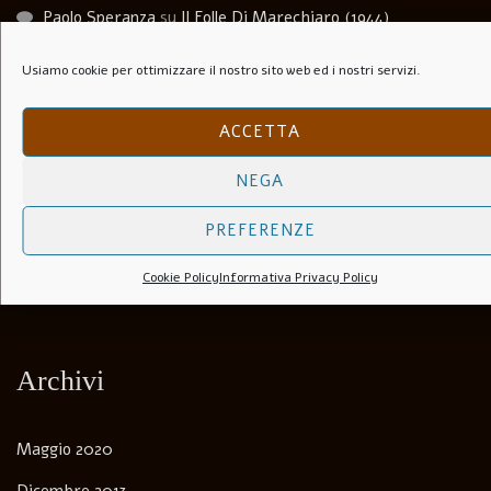
Paolo Speranza
su
Il Folle Di Marechiaro (1944)
Salvatore
su
Soli Per Le Strade (1953)
Usiamo cookie per ottimizzare il nostro sito web ed i nostri servizi.
Carlo agosti
su
I Lupi Attaccano in Branco (Il Vespaio) –
ACCETTA
The hornets’ nest – 1969
NEGA
Luca Martera
su
Anchise Brizzi
PREFERENZE
Andrea Bernardini
su
Biografia. Come imparai a dipingere
Cookie Policy
Informativa Privacy Policy
con la Luce e l’Ombra.
Archivi
Maggio 2020