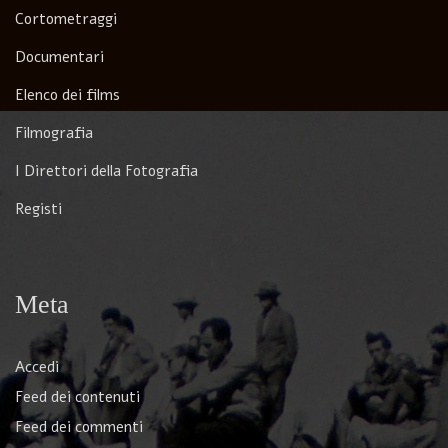
Cortometraggi
Documentari
Elenco dei films
Filmografia
I Direttori della Fotografia
Registi
Meta
Accedi
Feed dei contenuti
Feed dei commenti