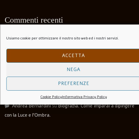
Commenti recenti
Usiamo cookie per ottimizzare il nostro sito web ed i nostri servizi.
Paolo Speranza
su
Il Folle Di Marechiaro (1944)
Salvatore
su
Soli Per Le Strade (1953)
ACCETTA
Carlo agosti
su
I Lupi Attaccano in Branco (Il Vespaio) –
NEGA
The hornets’ nest – 1969
PREFERENZE
Luca Martera
su
Anchise Brizzi
Cookie Policy
Informativa Privacy Policy
Andrea Bernardini
su
Biografia. Come imparai a dipingere
con la Luce e l’Ombra.