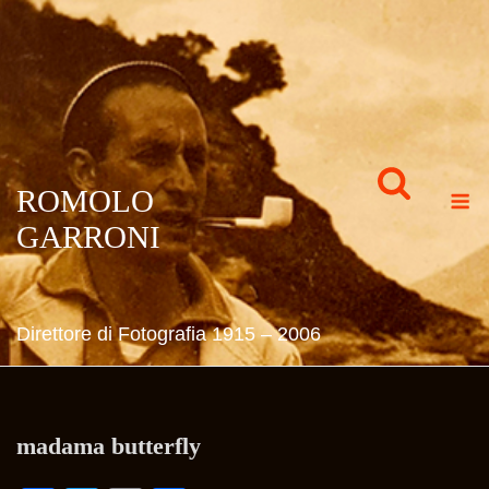
Skip
to
content
M
ROMOLO
GARRONI
Direttore di Fotografia 1915 – 2006
madama butterfly