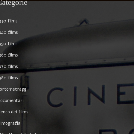
Categorie
930 films
940 films
950 films
960 films
970 films
980 films
ortometraggi
ocumentari
lenco dei films
ilmografia