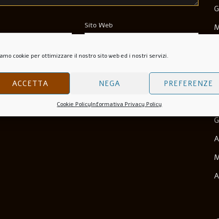
G
Sito Web
M
M
amo cookie per ottimizzare il nostro sito web ed i nostri servizi.
N
wser Per La Prossima Volta Che Commento.
O
ACCETTA
NEGA
PREFERENZE
S
Cookie Policy
Informativa Privacy Policy
G
A
M
A