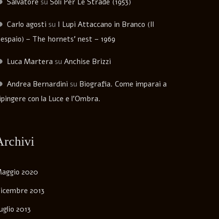
Salvatore
su
Soli Per Le Strade (1953)
Carlo agosti
su
I Lupi Attaccano in Branco (Il
espaio) – The hornets’ nest – 1969
Luca Martera
su
Anchise Brizzi
Andrea Bernardini
su
Biografia. Come imparai a
ipingere con la Luce e l’Ombra.
Archivi
aggio 2020
icembre 2013
uglio 2013