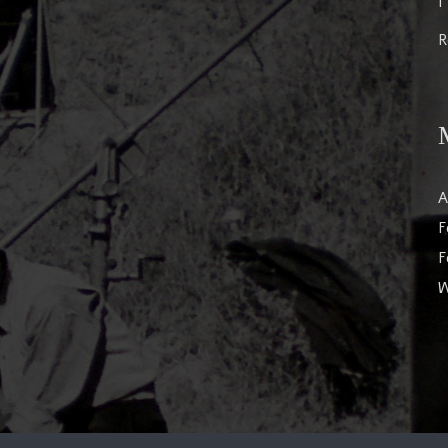
I
R
A
F
F
W