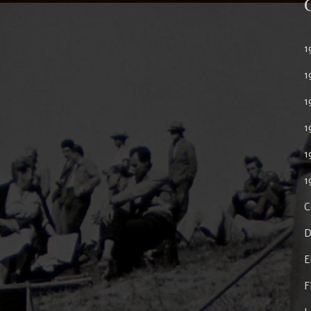
1
1
1
1
1
1
C
D
E
F