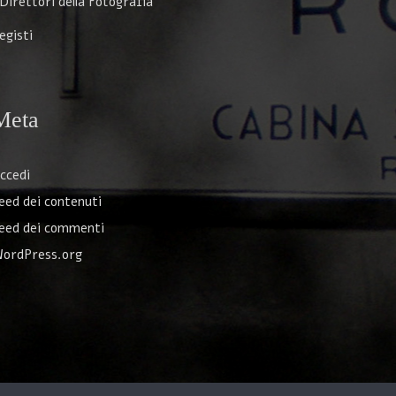
 Direttori della Fotografia
egisti
Meta
ccedi
eed dei contenuti
eed dei commenti
ordPress.org