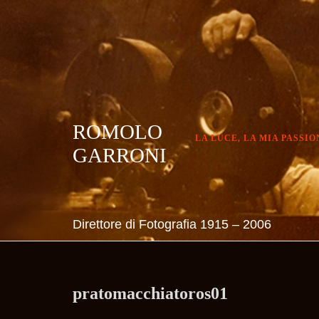
Skip
to
content
ROMOLO
LA LUCE, LA MIA PASSIO
GARRONI
Direttore di Fotografia 1915 – 2006
pratomacchiatoros01