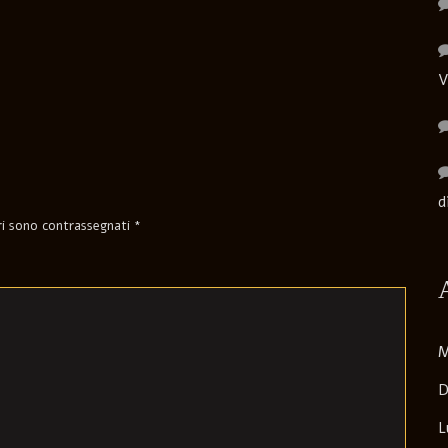
V
d
ori sono contrassegnati
*
M
D
L