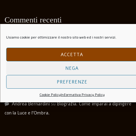
Commenti recenti
Usiamo cookie per ottimizzare il nostro sito web ed i nostri servizi.
Paolo Speranza
su
Il Folle Di Marechiaro (1944)
Salvatore
su
Soli Per Le Strade (1953)
ACCETTA
Carlo agosti
su
I Lupi Attaccano in Branco (Il Vespaio) –
NEGA
The hornets’ nest – 1969
PREFERENZE
Luca Martera
su
Anchise Brizzi
Cookie Policy
Informativa Privacy Policy
Andrea Bernardini
su
Biografia. Come imparai a dipingere
con la Luce e l’Ombra.