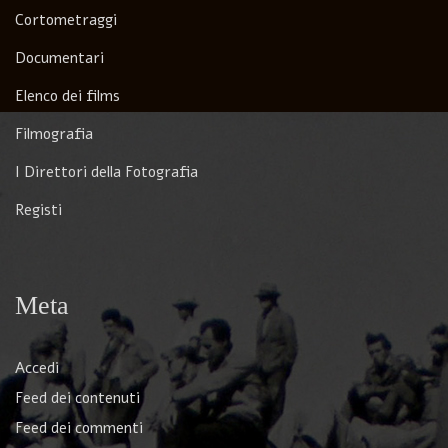
Cortometraggi
Documentari
Elenco dei films
Filmografia
I Direttori della Fotografia
Registi
Meta
Accedi
Feed dei contenuti
Feed dei commenti