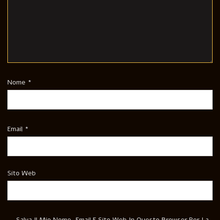
Nome
*
Email
*
Sito Web
Salva Il Mio Nome, Email E Sito Web In Questo Browser Per La