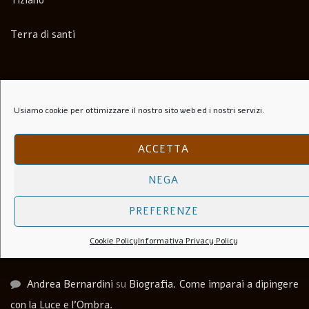
Terra di santi
Commenti recenti
Usiamo cookie per ottimizzare il nostro sito web ed i nostri servizi.
Paolo Speranza
su
Il Folle Di Marechiaro (1944)
ACCETTA
Salvatore
su
Soli Per Le Strade (1953)
NEGA
Carlo agosti
su
I Lupi Attaccano in Branco (Il Vespaio) –
PREFERENZE
The hornets’ nest – 1969
Cookie Policy
Informativa Privacy Policy
Luca Martera
su
Anchise Brizzi
Andrea Bernardini
su
Biografia. Come imparai a dipingere
con la Luce e l’Ombra.