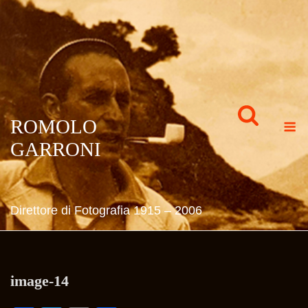
Skip
to
content
M
ROMOLO
GARRONI
Direttore di Fotografia 1915 – 2006
image-14