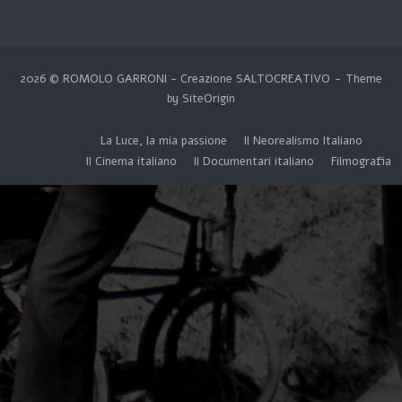
2026 © ROMOLO GARRONI - Creazione
SALTOCREATIVO
Theme
by
SiteOrigin
La Luce, la mia passione
Il Neorealismo Italiano
Il Cinema italiano
Il Documentari italiano
Filmografia