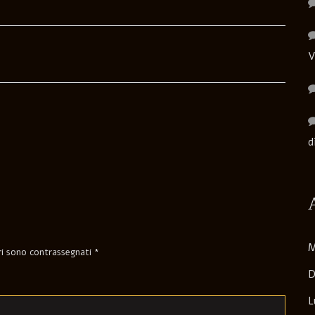
V
d
M
ori sono contrassegnati
*
D
L