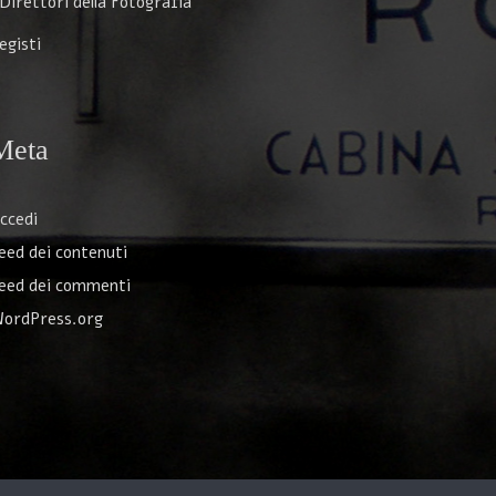
 Direttori della Fotografia
egisti
Meta
ccedi
eed dei contenuti
eed dei commenti
ordPress.org