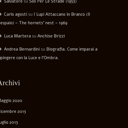
Salvatore
su
Soli Per Le Strade (1953)
Carlo agosti
su
I Lupi Attaccano in Branco (Il
espaio) – The hornets’ nest – 1969
Luca Martera
su
Anchise Brizzi
Andrea Bernardini
su
Biografia. Come imparai a
ipingere con la Luce e l’Ombra.
Archivi
aggio 2020
icembre 2013
uglio 2013