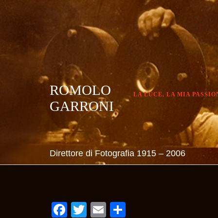
Skip
to
content
ROMOLO
LA LUCE, LA MIA PASSIO
GARRONI
Direttore di Fotografia 1915 – 2006
Facebook
Twitter
Email
Condividi