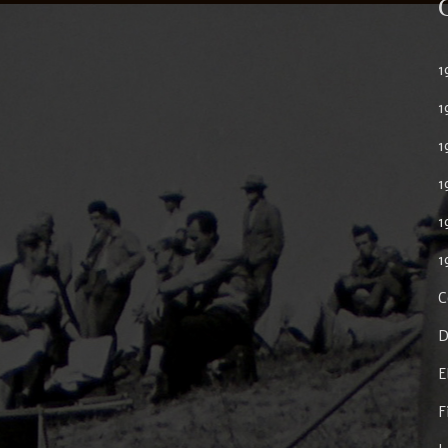
1
1
1
1
1
1
C
D
E
F