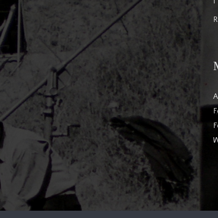
I
R
A
F
F
W