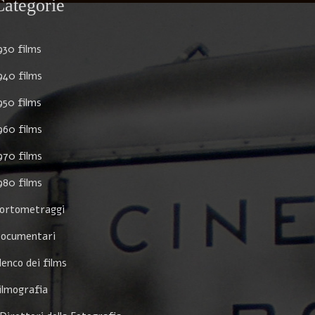
Categorie
930 films
940 films
950 films
960 films
970 films
980 films
ortometraggi
ocumentari
lenco dei films
ilmografia