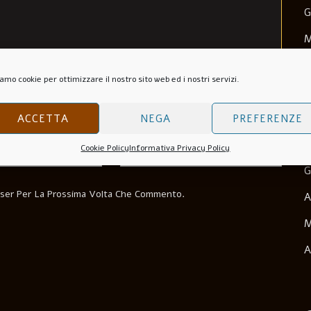
G
M
M
amo cookie per ottimizzare il nostro sito web ed i nostri servizi.
N
O
ACCETTA
NEGA
PREFERENZE
Sito Web
S
Cookie Policy
Informativa Privacy Policy
G
wser Per La Prossima Volta Che Commento.
A
M
A