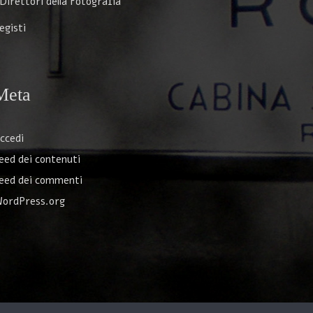
 Direttori della Fotografia
egisti
Meta
ccedi
eed dei contenuti
eed dei commenti
ordPress.org