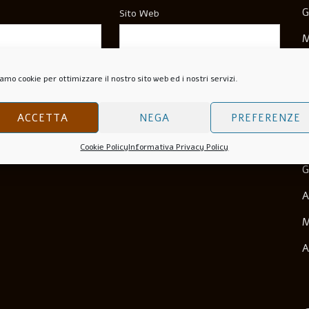
G
Sito Web
M
M
wser Per La Prossima Volta Che Commento.
amo cookie per ottimizzare il nostro sito web ed i nostri servizi.
N
O
ACCETTA
NEGA
PREFERENZE
S
Cookie Policy
Informativa Privacy Policy
G
A
M
A