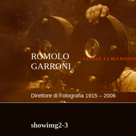
Skip
to
content
ROMOLO
LA LUCE, LA MIA PASSIO
GARRONI
Direttore di Fotografia 1915 – 2006
showimg2-3