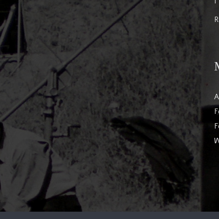
I
R
A
F
F
W