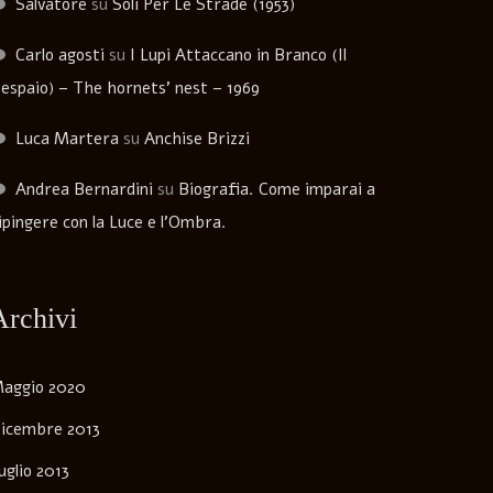
Salvatore
su
Soli Per Le Strade (1953)
Carlo agosti
su
I Lupi Attaccano in Branco (Il
espaio) – The hornets’ nest – 1969
Luca Martera
su
Anchise Brizzi
Andrea Bernardini
su
Biografia. Come imparai a
ipingere con la Luce e l’Ombra.
Archivi
aggio 2020
icembre 2013
uglio 2013