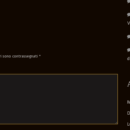
V
ori sono contrassegnati
*
d
M
D
L