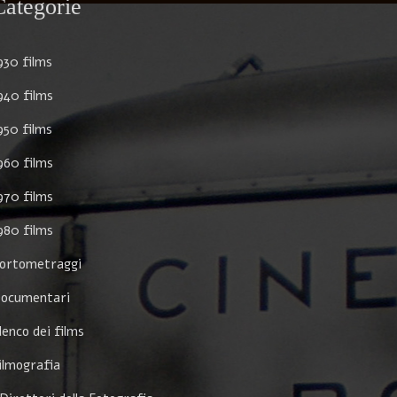
Categorie
930 films
940 films
950 films
960 films
970 films
980 films
ortometraggi
ocumentari
lenco dei films
ilmografia