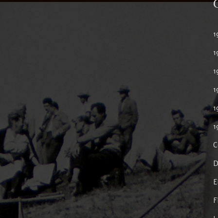
1
1
1
1
1
1
C
D
E
F