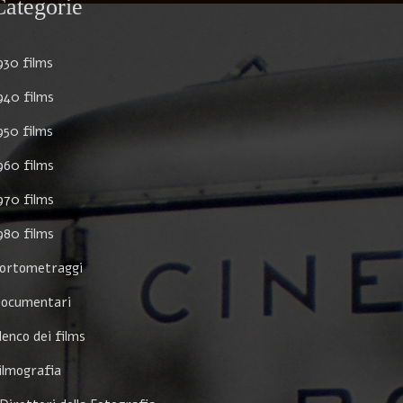
Categorie
930 films
940 films
950 films
960 films
970 films
980 films
ortometraggi
ocumentari
lenco dei films
ilmografia