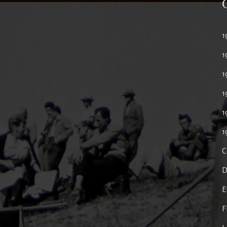
1
1
1
1
1
1
C
D
E
F