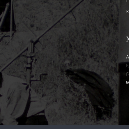
I
R
A
F
F
W