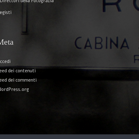
 Direttori della Fotografia
egisti
Meta
ccedi
eed dei contenuti
eed dei commenti
ordPress.org