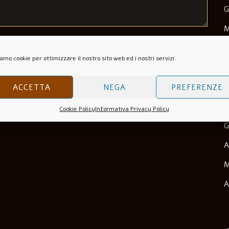
G
M
Sito Web
M
amo cookie per ottimizzare il nostro sito web ed i nostri servizi.
N
O
ACCETTA
NEGA
PREFERENZE
wser Per La Prossima Volta Che Commento.
S
Cookie Policy
Informativa Privacy Policy
G
A
M
A