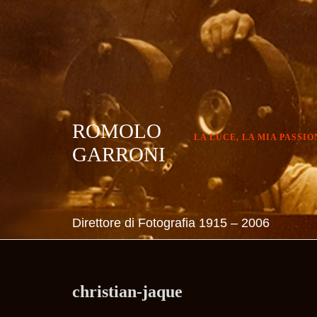
Skip
to
content
ROMOLO
LA LUCE, LA MIA PASSIO
GARRONI
Direttore di Fotografia 1915 – 2006
christian-jaque