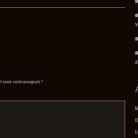
V
d
ori sono contrassegnati
*
M
D
L