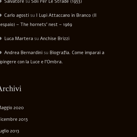
Salvatore
su
Soli Per Le Strade (1953)
Carlo agosti
su
I Lupi Attaccano in Branco (Il
espaio) – The hornets’ nest – 1969
Luca Martera
su
Anchise Brizzi
Andrea Bernardini
su
Biografia. Come imparai a
ipingere con la Luce e l’Ombra.
Archivi
aggio 2020
icembre 2013
uglio 2013