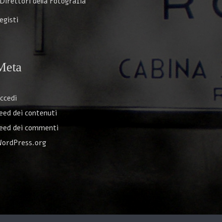
 Direttori della Fotografia
egisti
Meta
ccedi
eed dei contenuti
eed dei commenti
ordPress.org