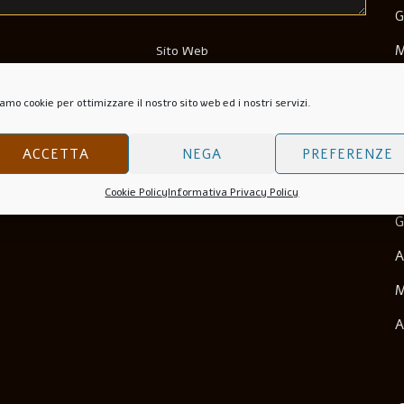
G
M
Sito Web
M
amo cookie per ottimizzare il nostro sito web ed i nostri servizi.
N
wser Per La Prossima Volta Che Commento.
O
ACCETTA
NEGA
PREFERENZE
S
Cookie Policy
Informativa Privacy Policy
G
A
M
A