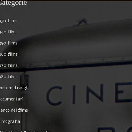
Categorie
930 films
940 films
950 films
960 films
970 films
980 films
ortometraggi
ocumentari
lenco dei films
ilmografia