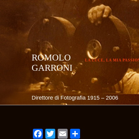
Skip
to
content
ROMOLO
LA LUCE, LA MIA PASSIO
GARRONI
Direttore di Fotografia 1915 – 2006
Facebook
Twitter
Email
Condividi