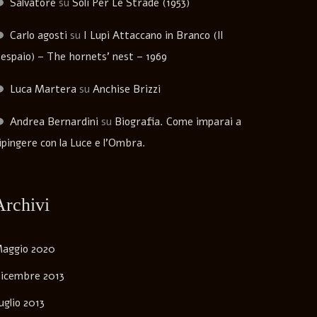
Salvatore
su
Soli Per Le Strade (1953)
Carlo agosti
su
I Lupi Attaccano in Branco (Il
espaio) – The hornets’ nest – 1969
Luca Martera
su
Anchise Brizzi
Andrea Bernardini
su
Biografia. Come imparai a
ipingere con la Luce e l’Ombra.
Archivi
aggio 2020
icembre 2013
uglio 2013