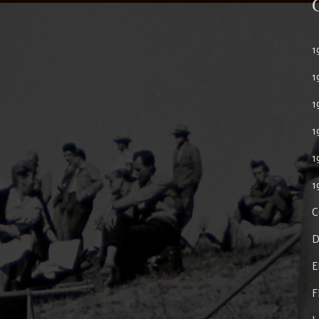
1
1
1
1
1
1
C
D
E
F