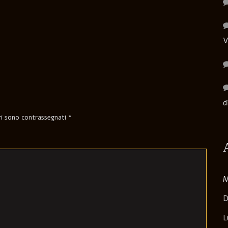
V
d
ori sono contrassegnati
*
M
D
L