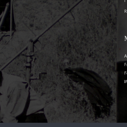
I
R
A
F
F
W