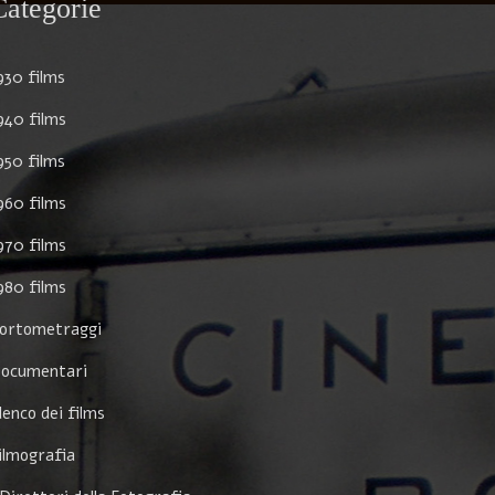
Categorie
930 films
940 films
950 films
960 films
970 films
980 films
ortometraggi
ocumentari
lenco dei films
ilmografia