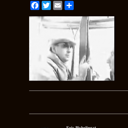
Facebook
Twitter
Email
Condividi
Post
navigation
Eric Pichelingat