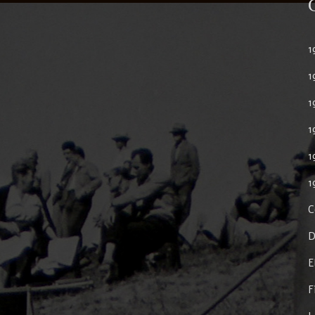
1
1
1
1
1
1
C
D
E
F