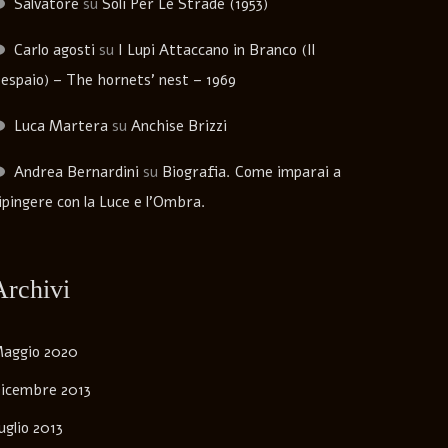
Salvatore
su
Soli Per Le Strade (1953)
Carlo agosti
su
I Lupi Attaccano in Branco (Il
espaio) – The hornets’ nest – 1969
Luca Martera
su
Anchise Brizzi
Andrea Bernardini
su
Biografia. Come imparai a
ipingere con la Luce e l’Ombra.
Archivi
aggio 2020
icembre 2013
uglio 2013