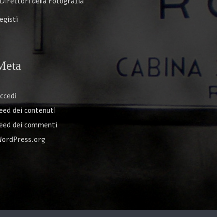
 Direttori della Fotografia
egisti
Meta
ccedi
eed dei contenuti
eed dei commenti
ordPress.org