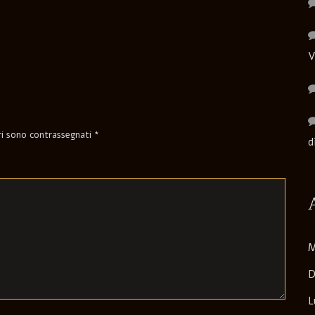
V
ori sono contrassegnati
*
d
M
D
L