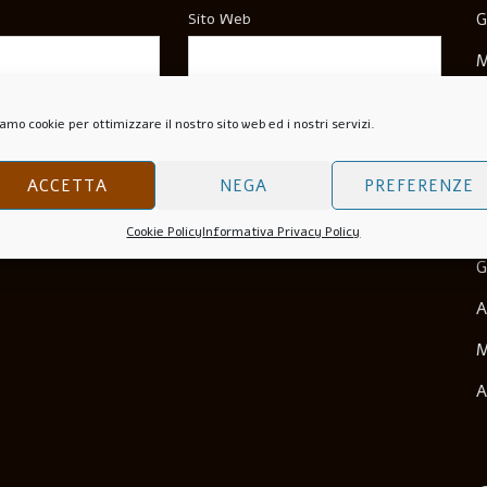
Sito Web
G
M
M
wser Per La Prossima Volta Che Commento.
amo cookie per ottimizzare il nostro sito web ed i nostri servizi.
N
O
ACCETTA
NEGA
PREFERENZE
S
Cookie Policy
Informativa Privacy Policy
G
A
M
A