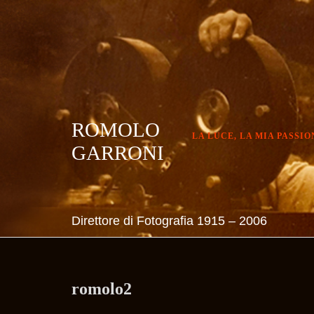
Skip
to
content
ROMOLO
LA LUCE, LA MIA PASSIO
GARRONI
Direttore di Fotografia 1915 – 2006
romolo2