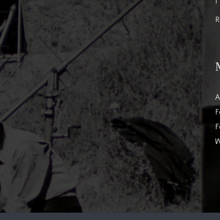
I
R
A
F
F
W