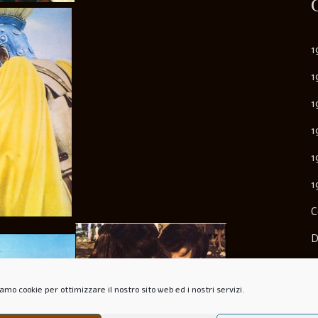
1
1
1
1
1
1
C
D
E
amo cookie per ottimizzare il nostro sito web ed i nostri servizi.
F