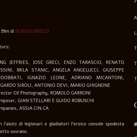
A
 film di
SERGIO GRIECO
L
tors:
T
NG JEFFRIES, JOSE GRECI, ENZO TARASCIO, RENATO
T
SSINI, MILA STANIC, ANGELA ANGELUCCI, GIUSEPPE
DDOBBATI, IGNAZIO LEONE, ADRIANO MICANTONI,
T
GARDO SIROLI, ANTONIO DEVI, MARIO GHIGNONE
rector Of Photography, ROMOLO GARRONI
mposer, GIAN STELLARI E GUIDO ROBUSCHI
mpanies, ASSIA CIN.CA
n l’aiuto di legionari e gladiatori l’eroico console spodesta
inetto sovrano.