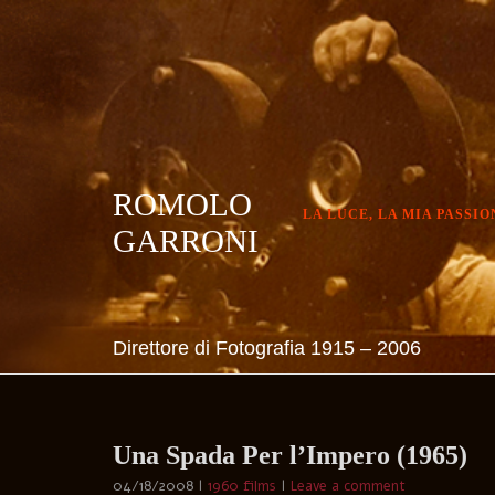
Skip
to
content
ROMOLO
LA LUCE, LA MIA PASSIO
GARRONI
Direttore di Fotografia 1915 – 2006
Una Spada Per l’Impero (1965)
04/18/2008
1960 films
Leave a comment