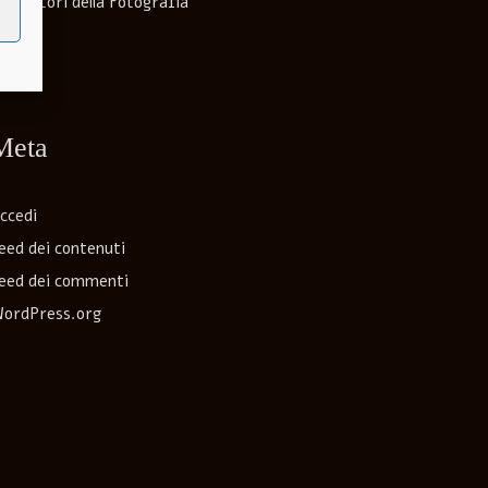
 Direttori della Fotografia
egisti
Meta
ccedi
eed dei contenuti
eed dei commenti
ordPress.org