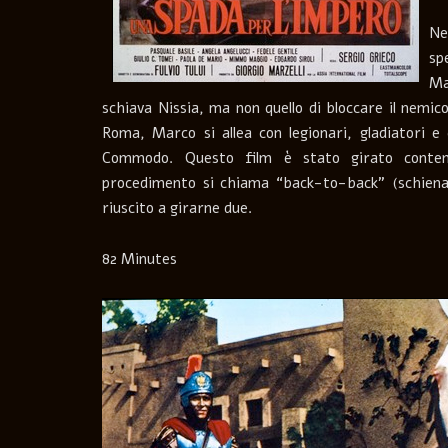
Ne
sp
Ma
schiava Nissia, ma non quello di bloccare il nemi
Roma, Marco si allea con legionari, gladiatori e 
Commodo. Questo film è stato girato contem
procedimento si chiama “back-to-back” (schiena a
riuscito a girarne due.
82 Minutes