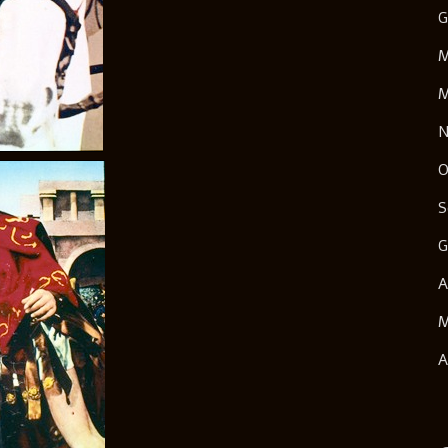
G
M
M
N
O
S
G
A
M
A