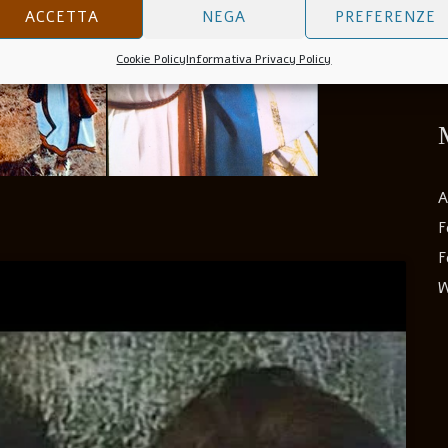
I
ACCETTA
NEGA
PREFERENZE
R
Cookie Policy
Informativa Privacy Policy
A
F
F
W