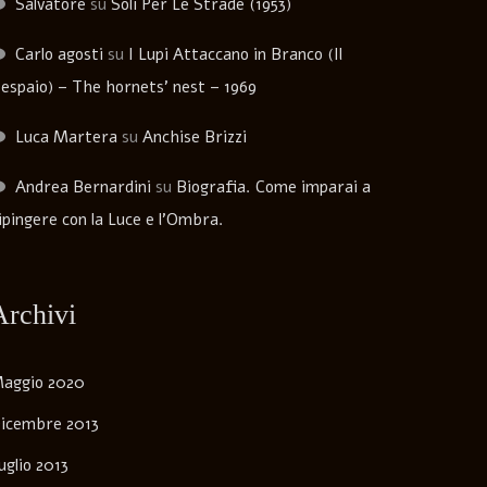
Salvatore
su
Soli Per Le Strade (1953)
Carlo agosti
su
I Lupi Attaccano in Branco (Il
espaio) – The hornets’ nest – 1969
Luca Martera
su
Anchise Brizzi
Andrea Bernardini
su
Biografia. Come imparai a
ipingere con la Luce e l’Ombra.
Archivi
aggio 2020
icembre 2013
uglio 2013