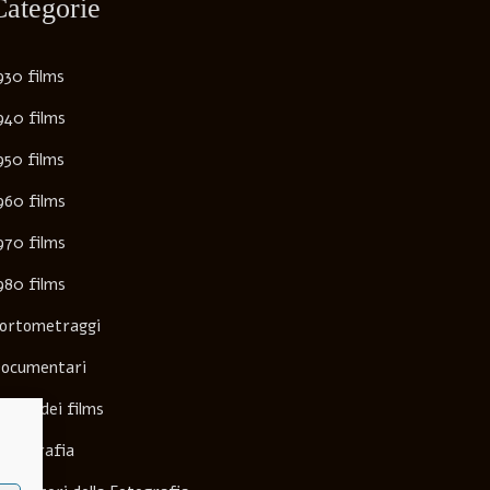
Categorie
930 films
940 films
950 films
960 films
970 films
980 films
ortometraggi
ocumentari
lenco dei films
ilmografia