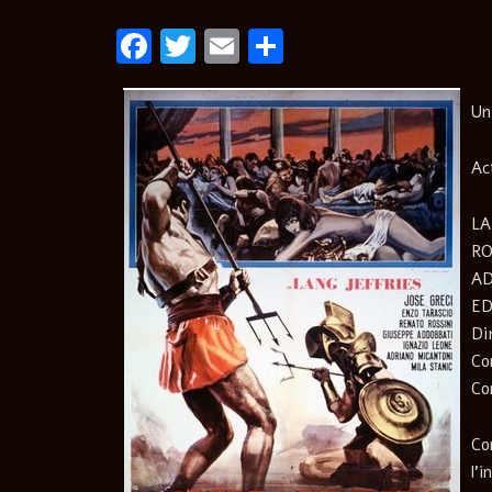
Facebook
Twitter
Email
Condividi
Un
Ac
LA
RO
A
ED
Di
Co
Co
Co
l’