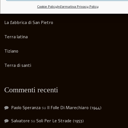
Cookie Policy
Informativa Privacy Policy
Art. 519 Codice Penale (1952)
La fabbrica di San Pietro
Terra latina
Tiziano
Terra di santi
Commenti recenti
Paolo Speranza
su
Il Folle Di Marechiaro (1944)
Salvatore
su
Soli Per Le Strade (1953)