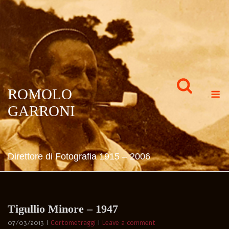
Skip
to
content
M
ROMOLO
GARRONI
Direttore di Fotografia 1915 – 2006
Tigullio Minore – 1947
07/03/2013
Cortometraggi
Leave a comment