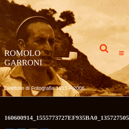
Skip
to
content
M
ROMOLO
GARRONI
Direttore di Fotografia 1915 – 2006
160600914_1555773727EF935BA0_135727505