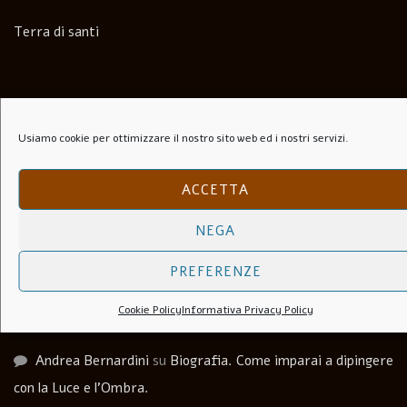
Terra di santi
Commenti recenti
Usiamo cookie per ottimizzare il nostro sito web ed i nostri servizi.
Paolo Speranza
su
Il Folle Di Marechiaro (1944)
ACCETTA
Salvatore
su
Soli Per Le Strade (1953)
NEGA
Carlo agosti
su
I Lupi Attaccano in Branco (Il Vespaio) –
PREFERENZE
The hornets’ nest – 1969
Cookie Policy
Informativa Privacy Policy
Luca Martera
su
Anchise Brizzi
Andrea Bernardini
su
Biografia. Come imparai a dipingere
con la Luce e l’Ombra.