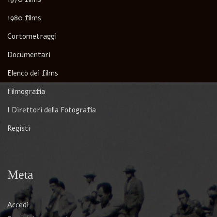
1980 films
Cortometraggi
Documentari
Elenco dei films
Filmografia
I Direttori della Fotografia
Registi
Meta
Accedi