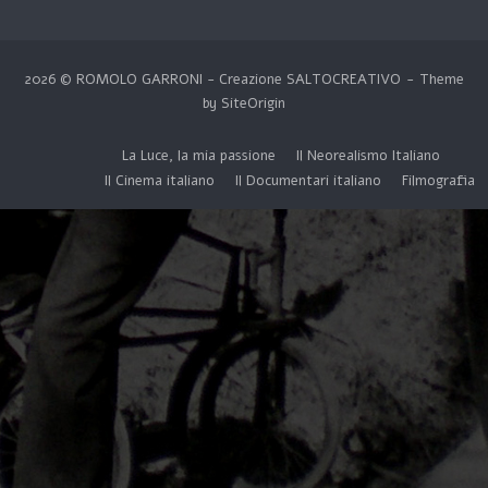
2026 © ROMOLO GARRONI - Creazione
SALTOCREATIVO
Theme
by
SiteOrigin
La Luce, la mia passione
Il Neorealismo Italiano
Il Cinema italiano
Il Documentari italiano
Filmografia