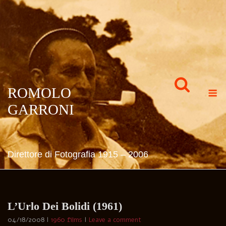
Skip
to
content
M
ROMOLO
GARRONI
Direttore di Fotografia 1915 – 2006
L’Urlo Dei Bolidi (1961)
04/18/2008
1960 films
Leave a comment