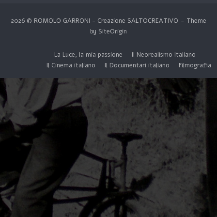
2026 © ROMOLO GARRONI - Creazione
SALTOCREATIVO
Theme
by
SiteOrigin
La Luce, la mia passione
Il Neorealismo Italiano
Il Cinema italiano
Il Documentari italiano
Filmografia