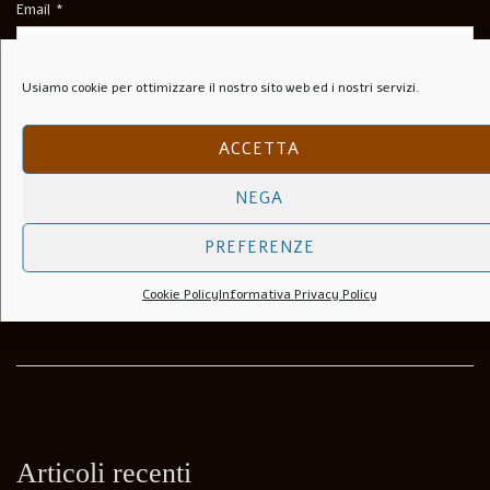
Email
*
Usiamo cookie per ottimizzare il nostro sito web ed i nostri servizi.
Sito Web
ACCETTA
NEGA
Salva Il Mio Nome, Email E Sito Web In Questo Browser Per La
Prossima Volta Che Commento.
PREFERENZE
Cookie Policy
Informativa Privacy Policy
Articoli recenti