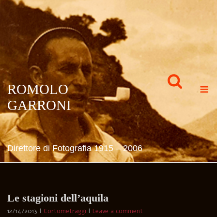
Skip
to
content
M
ROMOLO
GARRONI
Direttore di Fotografia 1915 – 2006
Le stagioni dell’aquila
12/14/2013
Cortometraggi
Leave a comment