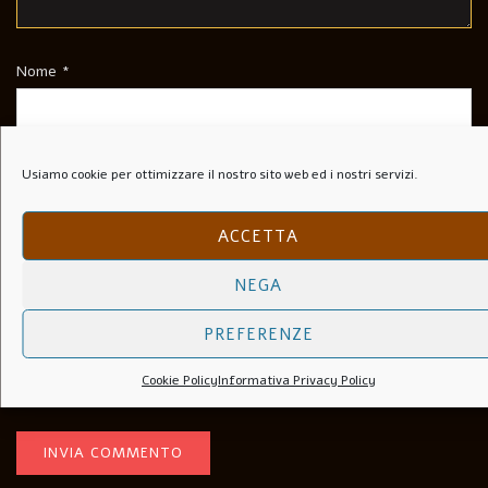
Nome
*
Email
*
Usiamo cookie per ottimizzare il nostro sito web ed i nostri servizi.
ACCETTA
Sito Web
NEGA
PREFERENZE
Salva Il Mio Nome, Email E Sito Web In Questo Browser Per La
Cookie Policy
Informativa Privacy Policy
Prossima Volta Che Commento.