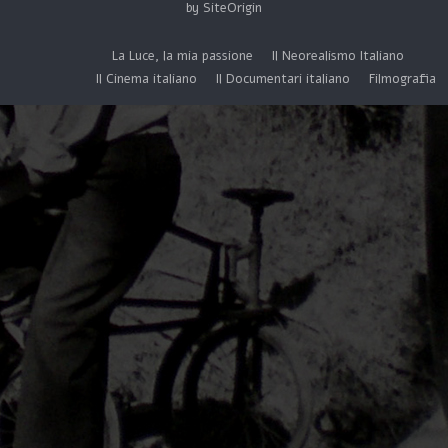
by
SiteOrigin
La Luce, la mia passione
Il Neorealismo Italiano
Il Cinema italiano
Il Documentari italiano
Filmografia