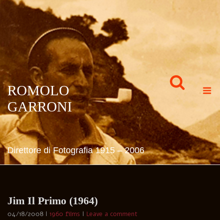
Skip
to
content
M
ROMOLO
GARRONI
Direttore di Fotografia 1915 – 2006
Jim Il Primo (1964)
04/18/2008
1960 films
Leave a comment