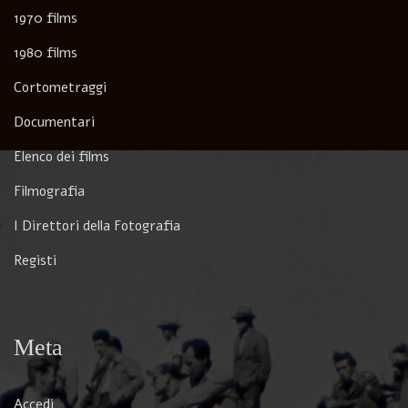
1970 films
1980 films
Cortometraggi
Documentari
Elenco dei films
Filmografia
I Direttori della Fotografia
Registi
Meta
Accedi