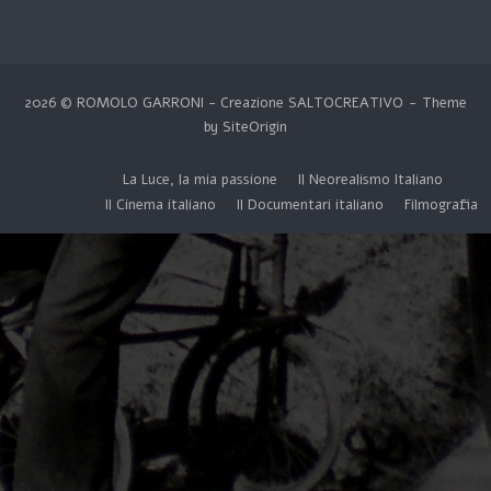
2026 © ROMOLO GARRONI - Creazione
SALTOCREATIVO
Theme
by
SiteOrigin
La Luce, la mia passione
Il Neorealismo Italiano
Il Cinema italiano
Il Documentari italiano
Filmografia