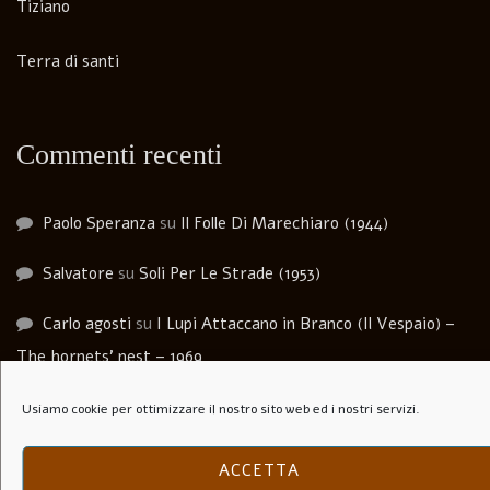
Tiziano
Terra di santi
Commenti recenti
Paolo Speranza
su
Il Folle Di Marechiaro (1944)
Salvatore
su
Soli Per Le Strade (1953)
Carlo agosti
su
I Lupi Attaccano in Branco (Il Vespaio) –
The hornets’ nest – 1969
Luca Martera
su
Anchise Brizzi
Usiamo cookie per ottimizzare il nostro sito web ed i nostri servizi.
Andrea Bernardini
su
Biografia. Come imparai a dipingere
ACCETTA