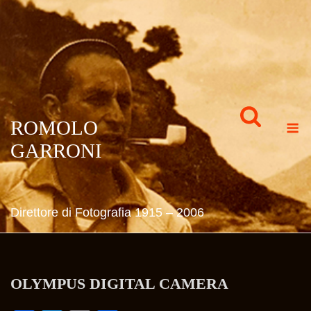
Skip
to
content
M
ROMOLO
GARRONI
Direttore di Fotografia 1915 – 2006
OLYMPUS DIGITAL CAMERA