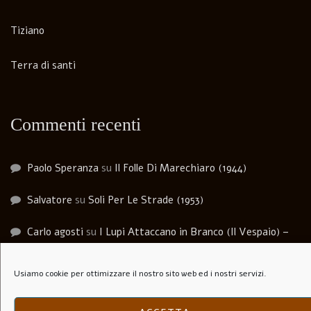
Tiziano
Terra di santi
Commenti recenti
Paolo Speranza
su
Il Folle Di Marechiaro (1944)
Salvatore
su
Soli Per Le Strade (1953)
Carlo agosti
su
I Lupi Attaccano in Branco (Il Vespaio) –
The hornets’ nest – 1969
Usiamo cookie per ottimizzare il nostro sito web ed i nostri servizi.
Luca Martera
su
Anchise Brizzi