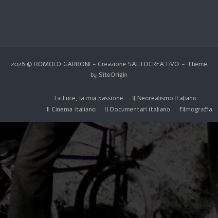
2026 © ROMOLO GARRONI - Creazione
SALTOCREATIVO
Theme
by
SiteOrigin
La Luce, la mia passione
Il Neorealismo Italiano
Il Cinema italiano
Il Documentari italiano
Filmografia