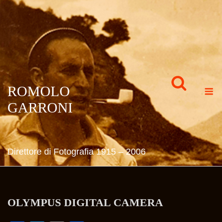
Skip
to
content
M
ROMOLO
GARRONI
Direttore di Fotografia 1915 – 2006
OLYMPUS DIGITAL CAMERA