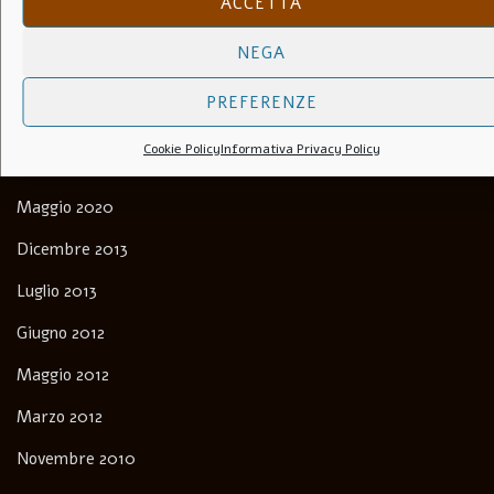
ACCETTA
Andrea Bernardini
su
Biografia. Come imparai a dipingere
con la Luce e l’Ombra.
NEGA
PREFERENZE
Archivi
Cookie Policy
Informativa Privacy Policy
Maggio 2020
Dicembre 2013
Luglio 2013
Giugno 2012
Maggio 2012
Marzo 2012
Novembre 2010