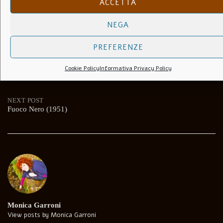
ACCETTA
NEGA
PREFERENZE
Post
PREVIOUS POST
Cookie Policy
Informativa Privacy Policy
Bellezze In Motoscooter (1952)
navigation
NEXT POST
Fuoco Nero (1951)
Monica Garroni
View posts by Monica Garroni