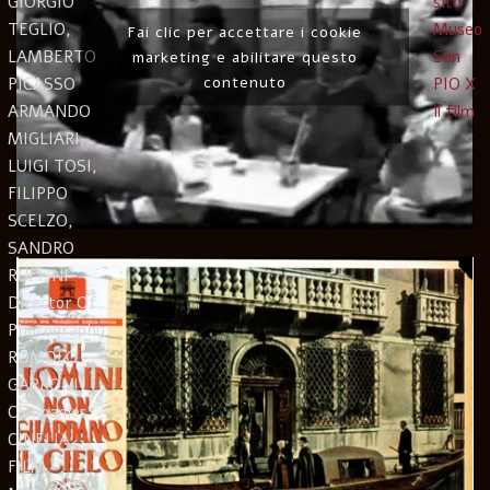
GIORGIO
sito
TEGLIO,
Museo
Fai clic per accettare i cookie
LAMBERTO
San
marketing e abilitare questo
contenuto
PICASSO
PIO X
ARMANDO
il film
MIGLIARI,
LUIGI TOSI,
FILIPPO
SCELZO,
SANDRO
RUFFINI
Director Of
Photography
ROMOLO
GARRONI
Companies
CINELIA
FILM