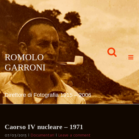
Skip
to
content
M
ROMOLO
GARRONI
Direttore di Fotografia 1915 – 2006
Caorso IV nucleare – 1971
07/03/2013
Documentari
Leave a comment