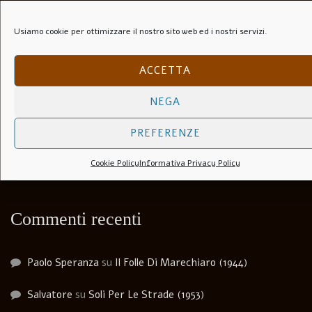
Art. 519 Codice Penale (1952)
Usiamo cookie per ottimizzare il nostro sito web ed i nostri servizi.
La fabbrica di San Pietro
ACCETTA
Terra latina
NEGA
Tiziano
PREFERENZE
Terra di santi
Cookie Policy
Informativa Privacy Policy
Commenti recenti
Paolo Speranza
su
Il Folle Di Marechiaro (1944)
Salvatore
su
Soli Per Le Strade (1953)