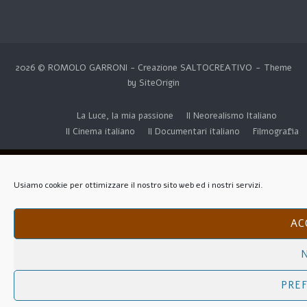
2026 © ROMOLO GARRONI - Creazione
SALTOCREATIVO
Theme
by
SiteOrigin
La Luce, la mia passione
Il Neorealismo Italiano
Il Cinema italiano
Il Documentari italiano
Filmografia
Usiamo cookie per ottimizzare il nostro sito web ed i nostri servizi.
AC
PRE