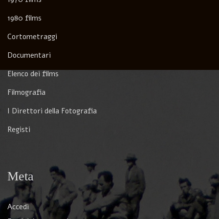
1980 films
Cortometraggi
Documentari
Elenco dei films
Filmografia
I Direttori della Fotografia
Registi
Meta
Accedi