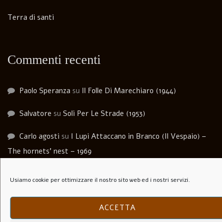
Terra di santi
Commenti recenti
Paolo Speranza
su
Il Folle Di Marechiaro (1944)
Salvatore
su
Soli Per Le Strade (1953)
Carlo agosti
su
I Lupi Attaccano in Branco (Il Vespaio) –
The hornets’ nest – 1969
Luca Martera
su
Anchise Brizzi
Usiamo cookie per ottimizzare il nostro sito web ed i nostri servizi.
Andrea Bernardini
su
Biografia. Come imparai a dipingere
ACCETTA
con la Luce e l’Ombra.