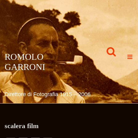
Skip
to
content
M
ROMOLO
GARRONI
Direttore di Fotografia 1915 – 2006
scalera film