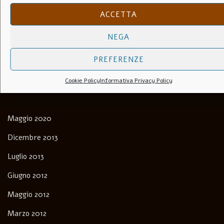
Luca Martera
su
Anchise Brizzi
ACCETTA
Andrea Bernardini
su
Biografia. Come imparai a dipingere
NEGA
con la Luce e l’Ombra.
PREFERENZE
Cookie Policy
Informativa Privacy Policy
Archivi
Maggio 2020
Dicembre 2013
Luglio 2013
Giugno 2012
Maggio 2012
Marzo 2012