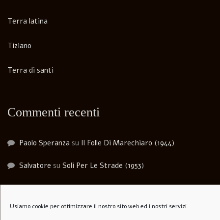
Terra latina
Tiziano
Terra di santi
Commenti recenti
Paolo Speranza
su
Il Folle Di Marechiaro (1944)
Salvatore
su
Soli Per Le Strade (1953)
Carlo agosti
su
I Lupi Attaccano in Branco (Il Vespaio) –
The hornets’ nest – 1969
Usiamo cookie per ottimizzare il nostro sito web ed i nostri servizi.