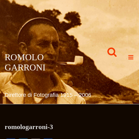
Skip
to
content
M
ROMOLO
GARRONI
Direttore di Fotografia 1915 – 2006
romologarroni-3