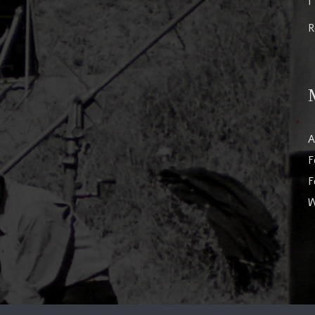
I
R
A
F
F
W