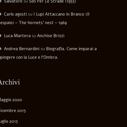
Salvatore
su
Soli Per Le Strade (1953)
Carlo agosti
su
I Lupi Attaccano in Branco (Il
espaio) – The hornets’ nest – 1969
Luca Martera
su
Anchise Brizzi
Andrea Bernardini
su
Biografia. Come imparai a
ipingere con la Luce e l’Ombra.
Archivi
aggio 2020
icembre 2013
uglio 2013