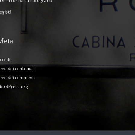
 Direttori della Fotografia
egisti
Meta
ccedi
eed dei contenuti
eed dei commenti
ordPress.org