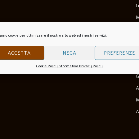
G
M
M
amo cookie per ottimizzare il nostro sito web ed i nostri servizi.
N
O
ACCETTA
NEGA
PREFERENZE
S
Cookie Policy
Informativa Privacy Policy
G
A
M
A