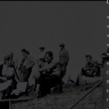
1
1
1
1
1
1
C
D
E
F