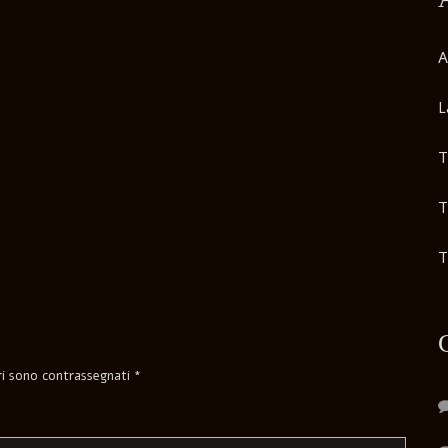
A
L
T
T
T
ori sono contrassegnati
*