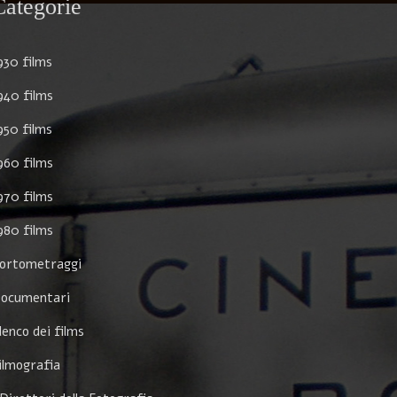
Categorie
930 films
940 films
950 films
960 films
970 films
980 films
ortometraggi
ocumentari
lenco dei films
ilmografia