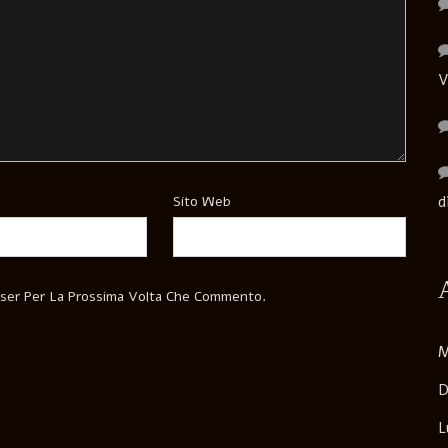
V
Sito Web
d
wser Per La Prossima Volta Che Commento.
M
D
L