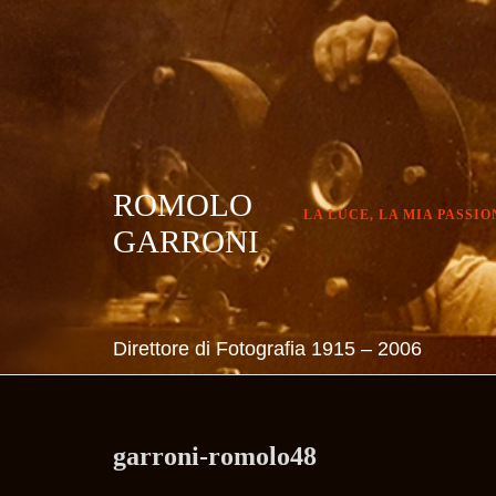
Skip
to
content
ROMOLO
LA LUCE, LA MIA PASSIO
GARRONI
Direttore di Fotografia 1915 – 2006
garroni-romolo48