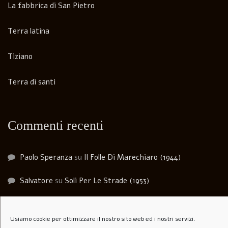
La fabbrica di San Pietro
Terra latina
Tiziano
Terra di santi
Commenti recenti
Paolo Speranza
su
Il Folle Di Marechiaro (1944)
Salvatore
su
Soli Per Le Strade (1953)
Carlo agosti
su
I Lupi Attaccano in Branco (Il Vespaio) –
The hornets’ nest – 1969
Usiamo cookie per ottimizzare il nostro sito web ed i nostri servizi.