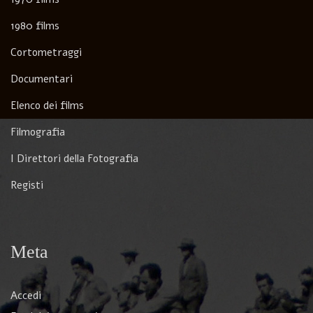
1980 films
Cortometraggi
Documentari
Elenco dei films
Filmografia
I Direttori della Fotografia
Registi
Meta
Accedi