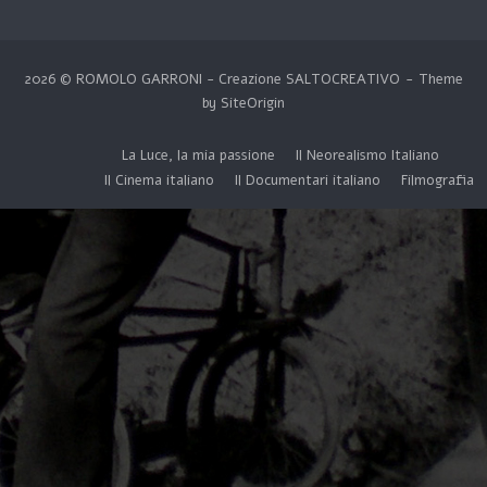
2026 © ROMOLO GARRONI - Creazione
SALTOCREATIVO
Theme
by
SiteOrigin
La Luce, la mia passione
Il Neorealismo Italiano
Il Cinema italiano
Il Documentari italiano
Filmografia