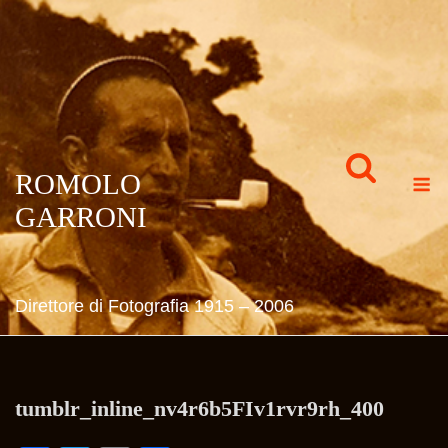
Skip
to
content
M
ROMOLO
GARRONI
Direttore di Fotografia 1915 – 2006
tumblr_inline_nv4r6b5FIv1rvr9rh_400