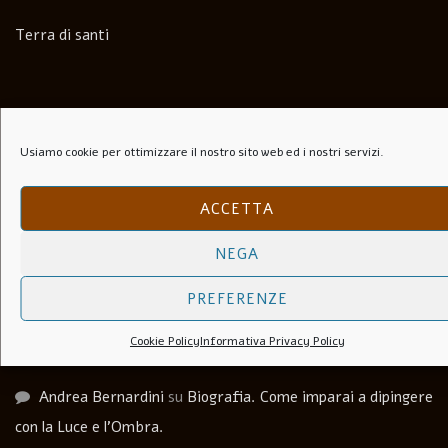
Terra di santi
Commenti recenti
Usiamo cookie per ottimizzare il nostro sito web ed i nostri servizi.
Paolo Speranza
su
Il Folle Di Marechiaro (1944)
ACCETTA
Salvatore
su
Soli Per Le Strade (1953)
NEGA
Carlo agosti
su
I Lupi Attaccano in Branco (Il Vespaio) –
PREFERENZE
The hornets’ nest – 1969
Cookie Policy
Informativa Privacy Policy
Luca Martera
su
Anchise Brizzi
Andrea Bernardini
su
Biografia. Come imparai a dipingere
con la Luce e l’Ombra.